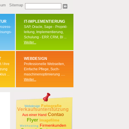
sum
Sitemap
TUR
IT-IMPLEMENTIERUNG
Prozess-
SAP, Oracle, Sage - Projekt-
Lösungs-
leitung, Implementierung,
Schulung - ERP, CRM, BI ...
Weiter...
T
WEBDESIGN
 / ihre
Professionelle Webseiten,
tzung
Einfache Pflege, Such-
lus ...
maschinenoptimierung .....
Weiter...
Fotografie
Webdesign
Verkaufsunterstützung
Contao
Aus einer Hand
Flyer
Imagefilme
Firmenkunden
Webhosting