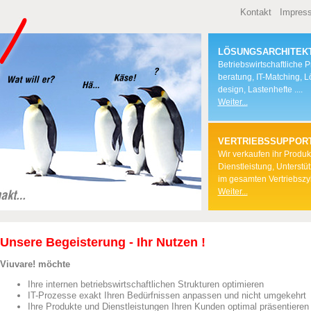
Kontakt
Impres
LÖSUNGSARCHITEK
Betriebswirtschaftliche 
beratung, IT-Matching, 
design, Lastenhefte ....
Weiter...
VERTRIEBSSUPPOR
Wir verkaufen ihr Produkt
Dienstleistung, Unterstü
im gesamten Vertriebszyk
Weiter...
Unsere Begeisterung - Ihr Nutzen !
Viuvare! möchte
Ihre internen betriebswirtschaftlichen Strukturen optimieren
IT-Prozesse exakt Ihren Bedürfnissen anpassen und nicht umgekehrt
Ihre Produkte und Dienstleistungen Ihren Kunden optimal präsentieren