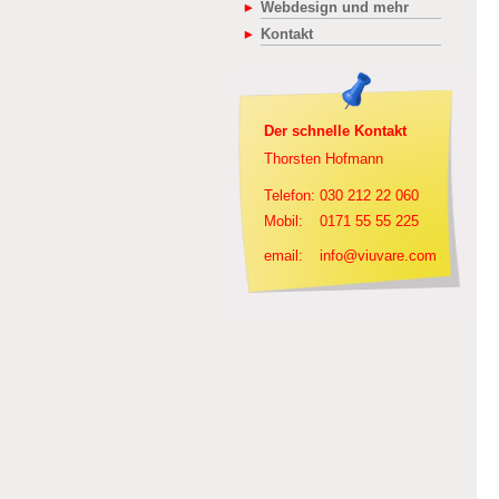
Webdesign und mehr
Kontakt
Der schnelle Kontakt
Thorsten Hofmann
Telefon:
030 212 22 060
Mobil:
0171 55 55 225
email:
info@viuvare.com