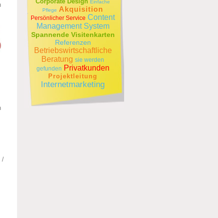
Corporate Design
Einfache
n
Akquisition
Pflege
Content
Persönlicher Service
Management System
Spannende Visitenkarten
Referenzen
Betriebswirtschaftliche
Beratung
sie werden
Privatkunden
gefunden
Projektleitung
Internetmarketing
n
 /